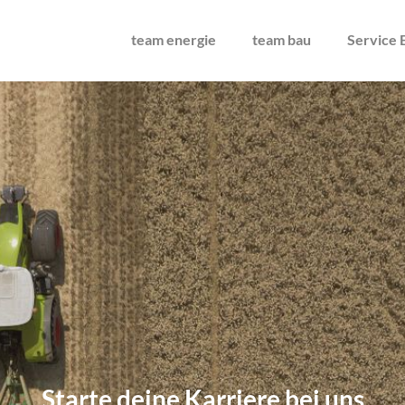
team energie
team bau
Service 
Starte deine Karriere bei uns