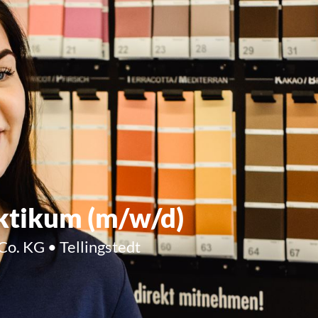
ktikum (m/w/d)
o. KG • Tellingstedt