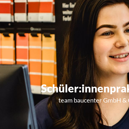
Schüler:innenpra
team baucenter GmbH & C