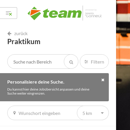
zurück
Praktikum
Filtern
Personalisiere deine Suche.
Du kannst hier deine Jobübersicht anpassen und deine
Suche weiter eingrenzen.
5 km