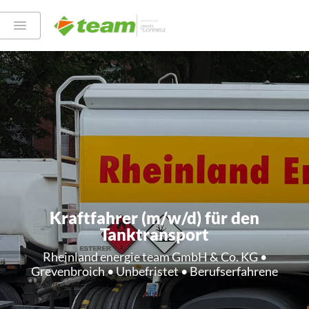
Kraftfahrer (m/w/d) für den
Tanktransport
Rheinland energie team GmbH & Co. KG •
Grevenbroich • Unbefristet • Berufserfahrene